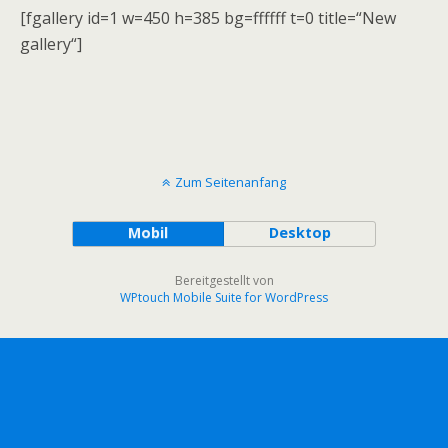
[fgallery id=1 w=450 h=385 bg=ffffff t=0 title=“New
gallery“]
Zum Seitenanfang
Mobil
Desktop
Bereitgestellt von
WPtouch Mobile Suite for WordPress