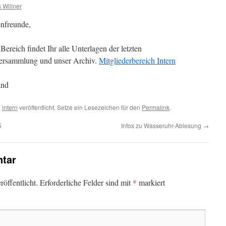
 Willner
enfreunde,
Bereich findet Ihr alle Unterlagen der letzten
versammlung und unser Archiv.
Mitgliederbereich Intern
and
,
intern
veröffentlicht. Setze ein Lesezeichen für den
Permalink
.
5
Infos zu Wasseruhr-Ablesung
→
tar
*
öffentlicht.
Erforderliche Felder sind mit
markiert