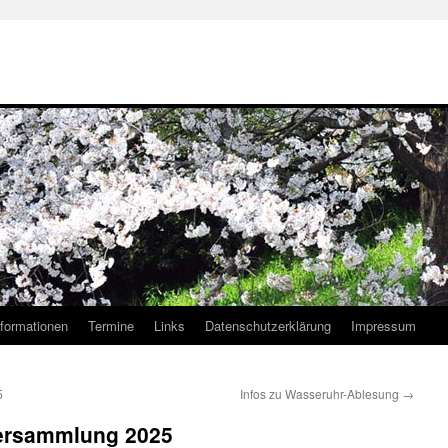
nformationen
Termine
Links
Datenschutzerklärung
Impressum
5
Infos zu Wasseruhr-Ablesung
→
Versammlung 2025