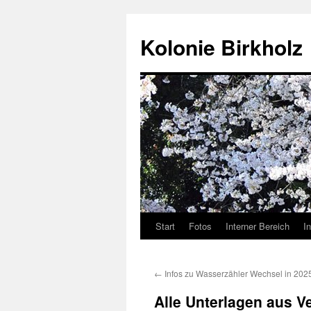
Kolonie Birkholz
Start
Fotos
Interner Bereich
I
←
Infos zu Wasserzähler Wechsel in 202
Alle Unterlagen aus 