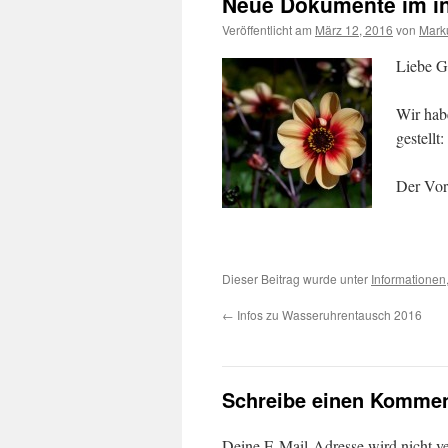
Neue Dokumente im in
Veröffentlicht am
März 12, 2016
von
Marku
Liebe G
Wir hab
gestellt
Der Vor
Dieser Beitrag wurde unter
Informationen
←
Infos zu Wasseruhrentausch 2016
Schreibe einen Kommen
Deine E-Mail-Adresse wird nicht ver