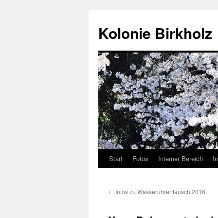
Kolonie Birkholz
Start
Fotos
Interner Bereich
I
←
Infos zu Wasseruhrentausch 2016