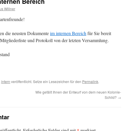
ternen Bereich
s Willner
artenfreunde!
en die neusten Dokumente
im internen Bereich
für Sie bereit
: Mitgliederliste und Protokoll von der letzten Versammlung.
stand
,
intern
veröffentlicht. Setze ein Lesezeichen für den
Permalink
.
Wie gefällt Ihnen der Entwurf von dem neuen Kolonie-
Schild?
→
tar
*
öffentlicht.
Erforderliche Felder sind mit
markiert