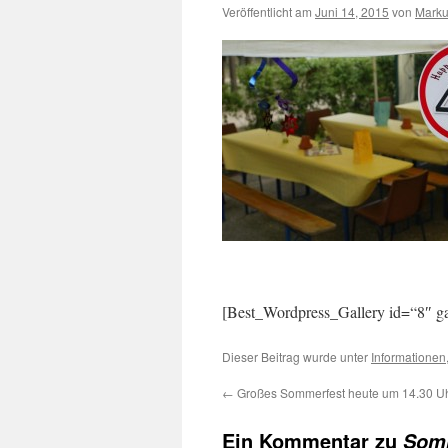
Veröffentlicht am
Juni 14, 2015
von
Marku
[Best_Wordpress_Gallery id=“8″ ga
Dieser Beitrag wurde unter
Informationen
←
Großes Sommerfest heute um 14.30 U
Ein Kommentar zu
Somm