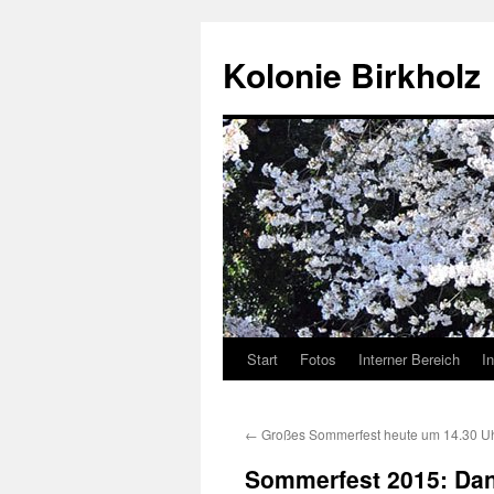
Kolonie Birkholz
Start
Fotos
Interner Bereich
I
←
Großes Sommerfest heute um 14.30 U
Sommerfest 2015: Dank