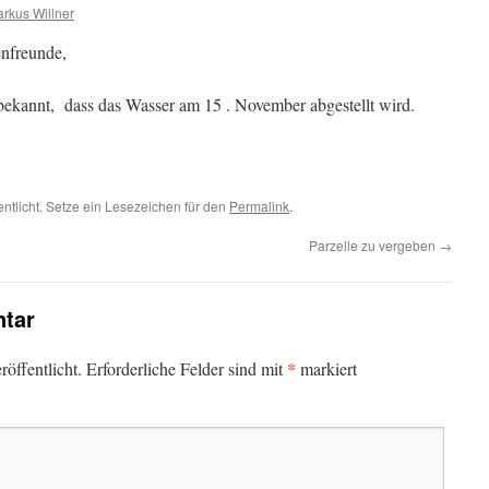
rkus Willner
enfreunde,
ekannt, dass das Wasser am 15 . November abgestellt wird.
entlicht. Setze ein Lesezeichen für den
Permalink
.
Parzelle zu vergeben
→
tar
*
öffentlicht.
Erforderliche Felder sind mit
markiert