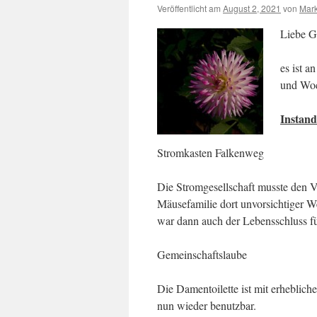
Veröffentlicht am
August 2, 2021
von
Mark
Liebe G
es ist a
und Woc
Instan
Stromkasten Falkenweg
Die Stromgesellschaft musste den V
Mäusefamilie dort unvorsichtiger W
war dann auch der Lebensschluss f
Gemeinschaftslaube
Die Damentoilette ist mit erheblic
nun wieder benutzbar.