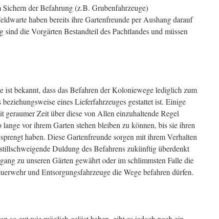
 Sichern der Befahrung (z.B. Grubenfahrzeuge)
eldwarte haben bereits ihre Gartenfreunde per Aushang darauf
g sind die Vorgärten Bestandteil des Pachtlandes und müssen
 ist bekannt, dass das Befahren der Koloniewege lediglich zum
beziehungsweise eines Lieferfahrzeuges gestattet ist. Einige
it geraumer Zeit über diese von Allen einzuhaltende Regel
lange vor ihrem Garten stehen bleiben zu können, bis sie ihren
sprengt haben. Diese Gartenfreunde sorgen mit ihrem Verhalten
 stillschweigende Duldung des Befahrens zukünftig überdenkt
ang zu unseren Gärten gewährt oder im schlimmsten Falle die
Feuerwehr und Entsorgungsfahrzeuge die Wege befahren dürfen.
on so gut wie möglich gelöst haben, gibt es jedoch noch ein