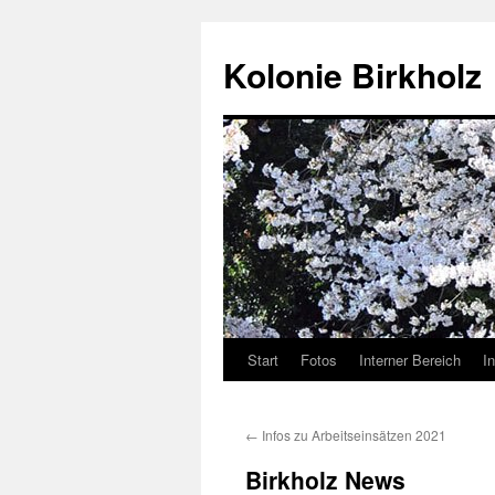
Kolonie Birkholz
Start
Fotos
Interner Bereich
I
←
Infos zu Arbeitseinsätzen 2021
Birkholz News