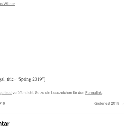
s Willner
al_title=“Spring 2019″]
gorized
veröffentlicht. Setze ein Lesezeichen für den
Permalink
.
019
Kinderfest 2019
→
tar